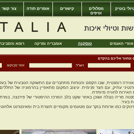
יולי בוטיק
מסלולים
קישורים
אומרים תודה
צור קשר
וטיפים
אזורי האגמים
טוסקנה
אומבריה ומרקה
רומא והסביבה
 ונחזור אליכם בהקדם
אזור מבוקש:
ורנטיני עתיק, עם חצר פנימית. עיצוב המקום מתאפיין בהרמוניה של החללים
האירוח לחוויה מיוחדת.
נת סנטה מריה נובלה ושוכן באזור שקט בלב המרכז ההיסטורי של פירנצה, במרח
ת בעיר.
פינוקים כמו ארוחת בוקר עם מטעמים מקומיים תוצרת בית ומאינטרנט אלחוטי