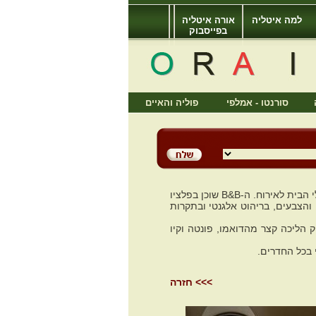
למה איטליה
אורה איטליה
בפייסבוק
סורנטו - אמלפי
פוליה והאיים
B&B שיעטוף אתכם באווירה רומנטית, שבו הקסם והנוחות מתחברים עם התשוקה הטבעית של בעלי הבית לאירוח. ה-B&B שוכן בפלציו
 והצבעים, בריהוט אלגנטי ובתקרות
ק הליכה קצר מהדואמו, פונטה וקיו
 בכל החדרים.
>>> חזרה