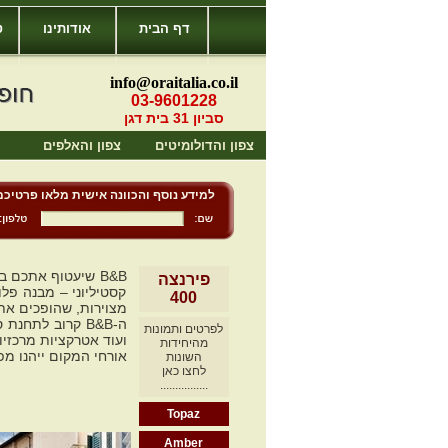
דף הבית
אודותינו
ט
info@oraitalia.co.il
03-9601228
סביון 31 בית דגן
צפון והדולומיטים
צפון והאלפים
למידע נוסף והכוונה אישית מלאו פרטיכם
פירנצה
קסטיליוני – מבנה פל
400
מצוירות, שהופכים את 
ה-B&B קרוב לתח
לפרטים ותמונות
ועוד אטרקציות מרכזיו
מהיחידות
אורחי המקום ייהנו מ
השונות
לחצו כאן
................
Topaz
Amber