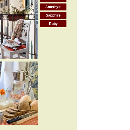
Amethyst
Sapphire
Ruby