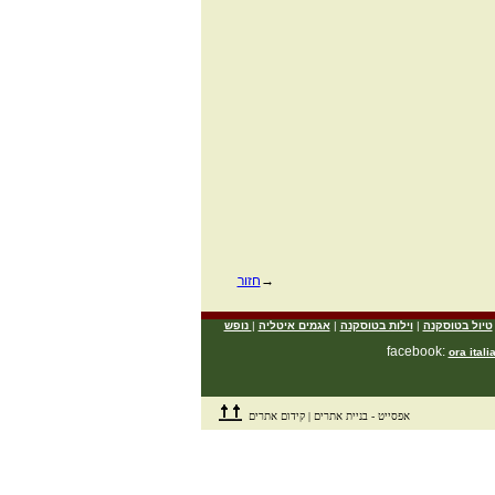
→
חזור
טיול בטוסקנה
|
וילות בטוסקנה
|
אגמים איטליה
|
נופש
ora itali
אפסייט -
בניית אתרים
|
קידום אתרים