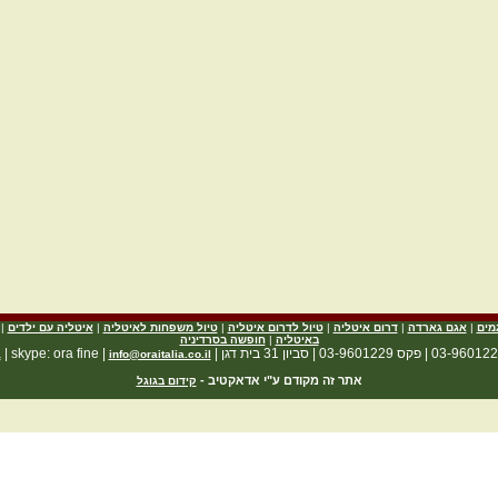
מים
|
אגם גארדה
|
דרום איטליה
|
טיול לדרום איטליה
|
טיול משפחות לאיטליה
|
איטליה עם ילדים
|
באיטליה
|
חופשה בסרדיניה
| skype: ora fine |
a
info@oraitalia.co.il
אתר זה מקודם ע"י אדאקטיב -
קידום בגוגל