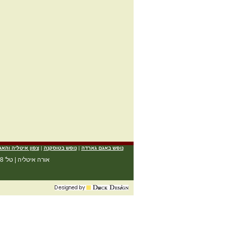
נופש באגם גארדה
|
נופש בטוסקנה
|
צפון איטליה והאג
אורה איטליה | טל' 03-9601228 | פקס 03-9601229 | סביון 31 בית דגן | facebook: