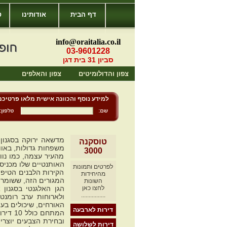
דף הבית
אודותינו
ט
info@oraitalia.co.il
03-9601228
סביון 31 בית דגן
צפון והדולומיטים
צפון והאלפים
למידע נוסף והכוונה אישית מלאו פרטיכם
טוסקנה
משפחות גדולות, באוו
3000
מהעיר עצמה, כמו נוו
האותנטיים שלו מכניסי
לפרטים ותמונות
הקירות הלבנים הטיפו
מהיחידות
המגורים הזה, ששומר 
השונות
לחצו כאן
הגן האלגנטי בסגנון 
................
ולארוחות ערב רומנט
האורחים, שיכולים בע
דירות לארבעה
המתחם
ובחירת הצבעים יוצרי
דירות לשלושה