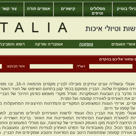
יולי בוטיק
מסלולים
קישורים
אומרים תודה
צור קשר
וטיפים
אזורי האגמים
טוסקנה
אומבריה ומרקה
רומא והסביבה
 ונחזור אליכם בהקדם
אזור מבוקש:
מדשאה ירוקה בסגנון אנגלי
ירה טוסקנית שלווה. הבניין ממוקם בכפר קטן בתחום השיפוט של העיר האטרו
ה מדבר בין הגבעות הטוסקניות. מגדל מקורי משמש כסימן ההיכר של הבניין
ם את האורחים לאווירה קסומה ועל-זמנית.
סיים, אריחי הגגות המשופעים המקוריים והמדרגות החיצוניות המתעקלות מ
על קסמו עד היום.
אנגלי מקיף את הבניין כולו ועומד לרשות האורחים לטיולים מרעננים, למנ
יות לתאורת השקיעות המיוחדות המאפיינות את האזור. בריכת השחייה 
ת הרחצה ליהנות מקו האופק האופייני של קורטונה, עם מגדלי הפעמונים והח
 כולל 10 דירות בסך הכול, כולן מאובזרות עד הפרט האחרון לנוחיות האורחים, ומעוצבו
ם אווירה קסומה שמתמזגת היטב עם המראות והטבע שמקיפים את הבניין. ה