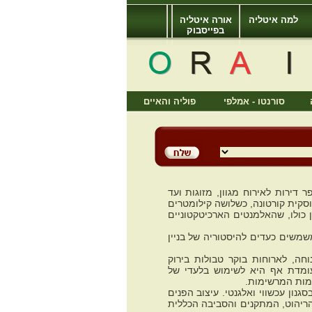
למה איטליה
אורה איטליה
בפייסבוק
סורנטו - אמלפי
פוליה והאיים
 ובשוליה עצים עתיקים מובילה לבניין מקסים מהמאה ה-16, ובו מספר דירות לאירוח מגוון, מזוגות ועד
סקית קורטונה, כשלושה קילומטרים
 כולו, שהאלמנטים הארכיטקטוניים
שמשים כעדים להיסטוריה של בניין
וחה, לארוחות בוקר טבולות בירוק
עומדת אף היא לשימוש בלעדי של
ומות המרשימות.
ת בסגנון עכשווי ואלגנטי. עיצוב הפנים
ריהוט, המתקנים והסביבה הכללית