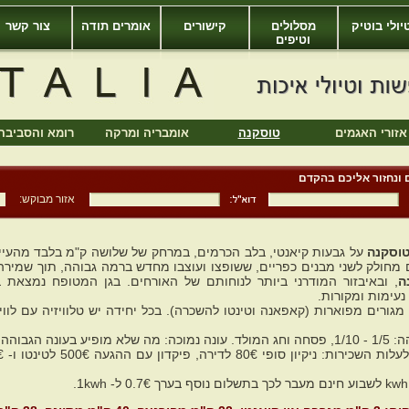
יולי בוטיק
מסלולים
קישורים
אומרים תודה
צור קשר
וטיפים
אזורי האגמים
טוסקנה
אומבריה ומרקה
רומא והסביבה
 ונחזור אליכם בהקדם
אזור מבוקש:
וסקנה
על גבעות קיאנטי, בלב הכרמים, במרחק של שלושה ק"מ בלבד מהעי
מחולק לשני מבנים כפריים, ששופצו ועוצבו מחדש ברמה גבוהה, תוך שמירה 
ה
נעימות ומקורות.
מגורים מפוארות (קאפאנה וטינטו להשכרה)
. בכל יחידה יש טלוויזיה עם לו