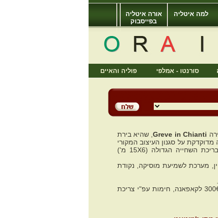
למה איטליה
אורה איטליה
בפייסבוק
סורנטו - אמלפי
פוליה והאיים
ירה
Greve in Chianti
, שהיא בירת
מדוקדקת על סגנון העיצוב המקורי
, ובאיבזור המודרני ביותר לנוחותם של האורחים. בגן המטופח נמצאת בריכת השחייה הגדולה (15X6 מ')
ויין, מערכת לשמיעת מוסיקה, נקודת
עלויות נוספות מעבר לעלות השכירות: ניקיון סופי 80€ לדירה, פיקדון עם ההגעה 500€ לטינטו ו- 300€ לקאפאנה, חימות עפ"י צריכת