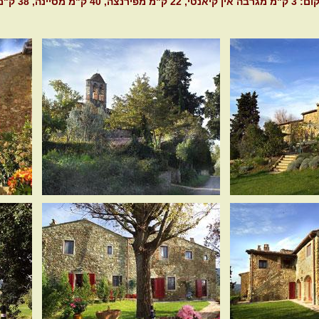
טי, 22 ק"מ מפירנצה, 40 ק"מ מסיינה, 38 ק"מ מסן ג'מיניאנו.