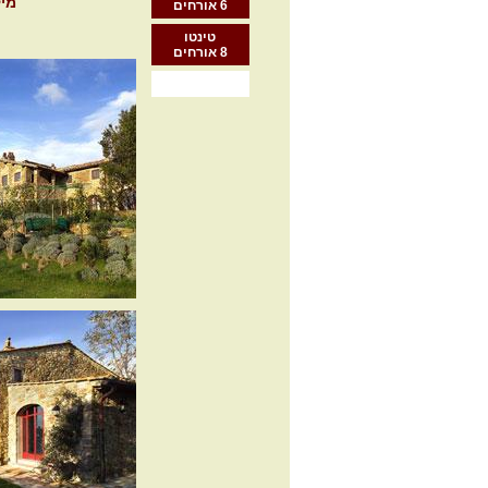
מיקום: 3 ק"מ מגרבה אין קיאנ
6 אורחים
טינטו
8 אורחים