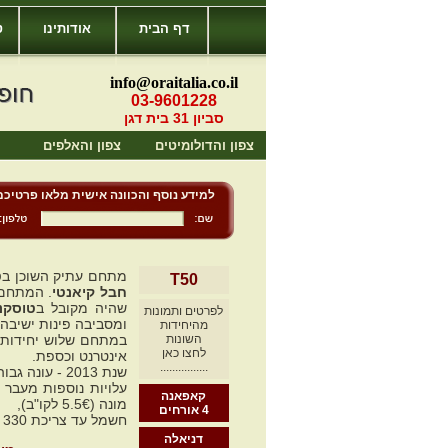
דף הבית
אודותינו
ט
info@oraitalia.co.il
03-9601228
סביון 31 בית דגן
צפון והדולומיטים
צפון והאלפים
למידע נוסף והכוונה אישית מלאו פרטיכם
מתחם עתיק השוכן ב
ט
T50
חבל קיאנטי
. המתחם 
שהיה מקובל ב
טוסקנ
לפרטים ותמונות
ומסביבה פינות ישיבה 
מהיחידות
השונות
במתחם שלוש יחידות 
לחצו כאן
אינטרנט וכספת.
................
שנת 2013 - עונה גבוהה: 1/5 - 1/10, פסחה וחג המולד. עונה נמוכה: מה שלא מופיע בעונה הגבוהה.
קאפאנה
מונה (5.5€ לקו"ב),
4 אורחים
חשמל עד צריכת 330 kwh לשבוע חינם מעבר לכך בתשלום נוסף בערך 0.7€ ל- 1kwh.
דניאלה